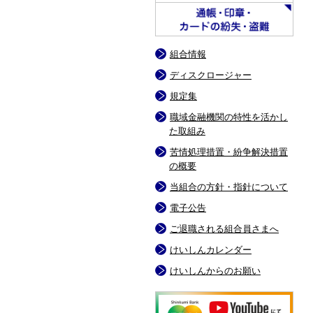
組合情報
ディスクロージャー
規定集
職域金融機関の特性を活かし
た取組み
苦情処理措置・紛争解決措置
の概要
当組合の方針・指針について
電子公告
ご退職される組合員さまへ
けいしんカレンダー
けいしんからのお願い