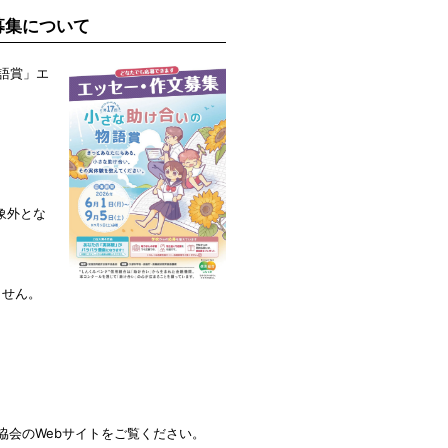
募集について
物語賞」エ
象外とな
ません。
協会のWebサイトをご覧ください。