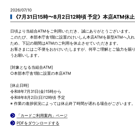
2026/07/10
《7月31日15時〜8月2日12時頃 予定》本店ATM休
日頃より当組合ATMをご利用いただき、誠にありがとうございます。
このたび、本部本庁舎1階に設置のけいしん本店ATMを新型ATMへ入
ため、下記の期間はATMのご利用を休止させていただきます。
お客さまにはご不便をおかけいたしますが、何卒ご理解とご協力を賜
うお願いします。
[対象となる当組合ATM]
○本部本庁舎1階に設置の本店ATM
[休止日時]
令和8年7月31日(金)15時から
令和8年8月2日(日)12時頃 予定
※ 作業の進捗状況によっては休止終了時間が遅れる場合がございます
「カードご利用案内」ページ
PDFをダウンロードする