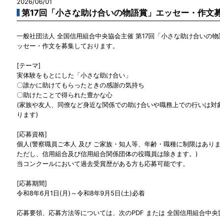
2026/06/01
第17回「小さな助け合いの物語賞」エッセー・作文
一般社団法人 全国信用組合中央協会主催 第17回「小さな助け合いの
ッセー・作文を募集しております。
[テーマ]
実体験をもとにした「小さな助け合い」
〇誰かに助けてもらったときの感謝の気持ち
〇助けたことで得られた豊かな心
(家族や友人、同僚など身近な関係での助け合いや職務上での行いは対
ります)
[応募資格]
個人(警察職員ご本人 及び ご家族・知人等、年齢・職種に制限はあり
ただし、信用組合及び信用組合関係団体の役職員は除きます。)
当コンクールにおいて過去受賞歴がある方も応募可能です。
[応募期間]
令和8年6月1日(月)～令和8年9月5日(土)必着
応募要領、応募方法等については、次のPDF または 全国信用組合中央