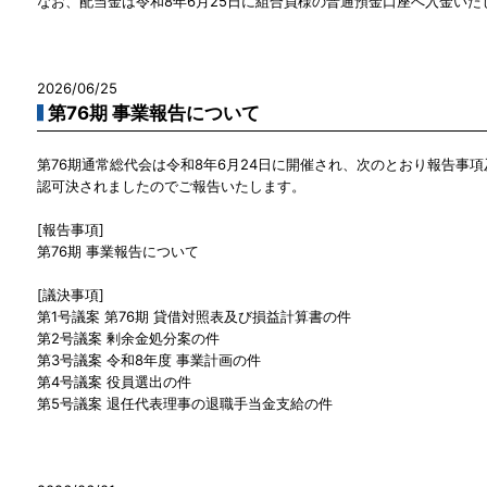
なお、配当金は令和8年6月25日に組合員様の普通預金口座へ入金いた
2026/06/25
第76期 事業報告について
第76期通常総代会は令和8年6月24日に開催され、次のとおり報告事
認可決されましたのでご報告いたします。
[報告事項]
第76期 事業報告について
[議決事項]
第1号議案 第76期 貸借対照表及び損益計算書の件
第2号議案 剰余金処分案の件
第3号議案 令和8年度 事業計画の件
第4号議案 役員選出の件
第5号議案 退任代表理事の退職手当金支給の件