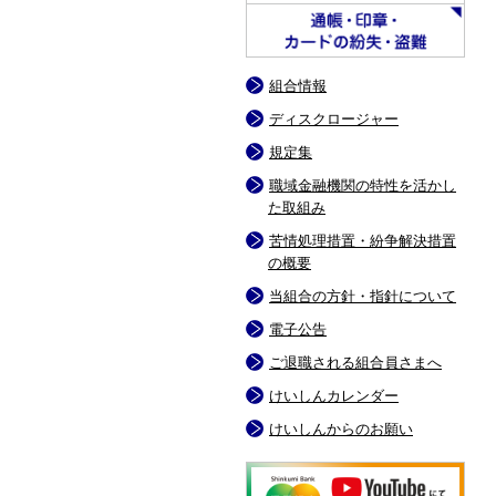
組合情報
ディスクロージャー
規定集
職域金融機関の特性を活かし
た取組み
苦情処理措置・紛争解決措置
の概要
当組合の方針・指針について
電子公告
ご退職される組合員さまへ
けいしんカレンダー
けいしんからのお願い