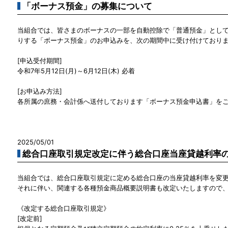
「ボーナス預金」の募集について
当組合では、皆さまのボーナスの一部を自動控除で「普通預金」とし
りする「ボーナス預金」のお申込みを、次の期間中に受け付けており
[申込受付期間]
令和7年5月12日(月)～6月12日(木) 必着
[お申込み方法]
各所属の庶務・会計係へ送付しております「ボーナス預金申込書」を
2025/05/01
総合口座取引規定改定に伴う総合口座当座貸越利率
当組合では、総合口座取引規定に定める総合口座の当座貸越利率を変
それに伴い、関連する各種預金商品概要説明書も改定いたしますので
《改定する総合口座取引規定》
[改定前]