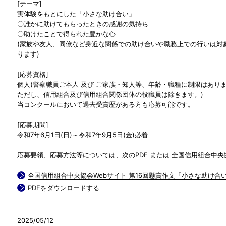
[テーマ]
実体験をもとにした「小さな助け合い」
〇誰かに助けてもらったときの感謝の気持ち
〇助けたことで得られた豊かな心
(家族や友人、同僚など身近な関係での助け合いや職務上での行いは対
ります)
[応募資格]
個人(警察職員ご本人 及び ご家族・知人等、年齢・職種に制限はあり
ただし、信用組合及び信用組合関係団体の役職員は除きます。)
当コンクールにおいて過去受賞歴がある方も応募可能です。
[応募期間]
令和7年6月1日(日)～令和7年9月5日(金)必着
応募要領、応募方法等については、次のPDF または 全国信用組合中央
全国信用組合中央協会Webサイト 第16回懸賞作文「小さな助け合
PDFをダウンロードする
2025/05/12