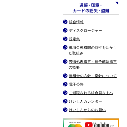
組合情報
ディスクロージャー
規定集
職域金融機関の特性を活かし
た取組み
苦情処理措置・紛争解決措置
の概要
当組合の方針・指針について
電子公告
ご退職される組合員さまへ
けいしんカレンダー
けいしんからのお願い