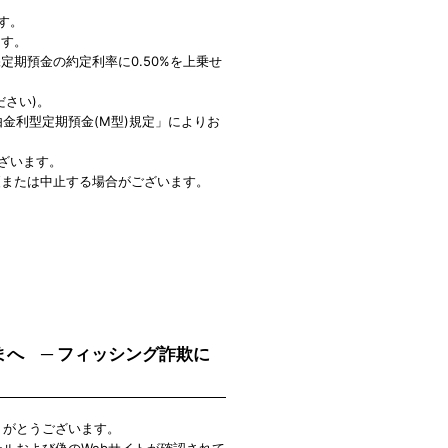
ます。
ます。
期預金の約定利率に0.50%を上乗せ
さい)。
金利型定期預金(M型)規定」によりお
ございます。
更または中止する場合がございます。
さまへ ─ フィッシング詐欺に
ありがとうございます。
メールおよび偽のWebサイトが確認されて