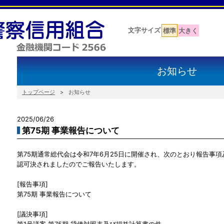
文字サイズ
標準
大きく
お知らせ
トップページ
お知らせ
2025/06/26
第75期 事業報告について
第75期通常総代会は令和7年6月25日に開催され、次のとおり報告事
認可決されましたのでご報告いたします。
[報告事項]
第75期 事業報告について
[議決事項]
第1号議案 第75期 貸借対照表及び損益計算書の件