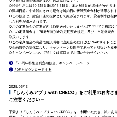
○本商品は預金保険制度の付保対象預金です。
○預金利息には20.315％(国税15.315％、地方税5％)の税金がかかり
○満期日前に中途解約される場合は解約日の普通預金金利が適用され
○この預金は、総合口座の担保として組み込まれます。貸越利率は担保定
した利率が適用されます。
○この定期預金の満期案内は原則送付いたしません(アプリでご確認くだ
○この定期預金は「75周年特別金利定期預金規定」及び「自動継続自由
取扱いします。
○この定期預金の商品概要説明書は当組合の窓口 及び Webサイトに
○金融情勢の変化により、キャンペーン期間中であっても取扱いを変
○キャンペーンについて詳しくは窓口までお問い合わせください。
「75周年特別金利定期預金」キャンペーンページ
PDFをダウンロードする
2025/06/13
「しんくみアプリ with CRECO」をご利用のお客
ご注意ください ─
平素より「しんくみアプリ with CRECO」をご利用いただき、誠に
現在、「しんくみアプリ with CRECO」を装ったフィッシング詐欺