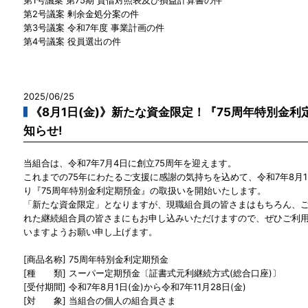
第2号議案 剰余金処分案の件
第3号議案 令和7年度 事業計画の件
第4号議案 役員選出の件
2025/06/25
《8月1日(金)》新たな資金限定！『75周年特別金
知らせ!
当組合は、令和7年7月4日に創立75周年を迎えます。
これまでの75年にわたるご支援に感謝の気持ちを込めて、令和7年8月1
り『75周年特別金利定期預金』の取扱いを開始いたします。
「新たな資金限定」となりますが、現職組合員の皆さまはもちろん、
れた継続組合員の皆さまにもお申し込みいただけますので、ぜひご利
いますようお願い申し上げます。
[商品名称] 75周年特別金利定期預金
[種 類] スーパー定期預金〔証書式元利継続方式(総合口座)〕
[受付期間] 令和7年8月1日(金)から令和7年11月28日(金)
[対 象] 当組合の個人の組合員さま