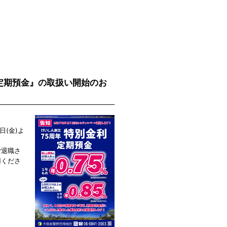
利定期預金』の取扱い開始のお
日(金)よ
ご退職さ
用くださ