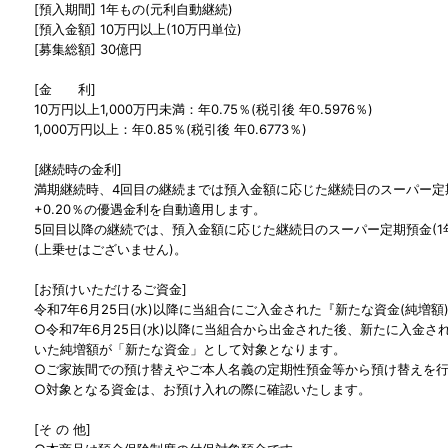
[預入期間] 1年もの(元利自動継続)
[預入金額] 10万円以上(10万円単位)
[募集総額] 30億円
[金 利]
10万円以上1,000万円未満：年0.75％(税引後 年0.5976％)
1,000万円以上：年0.85％(税引後 年0.6773％)
[継続時の金利]
満期継続時、4回目の継続までは預入金額に応じた継続日のスーパー定期
+0.20％の優遇金利を自動適用します。
5回目以降の継続では、預入金額に応じた継続日のスーパー定期預金(1
(上乗せはございません)。
[お預けいただけるご資金]
令和7年6月25日(水)以降に当組合にご入金された『新たな資金(純増額
○令和7年6月25日(水)以降に当組合から出金された後、新たに入金
いた純増額が「新たな資金」として対象となります。
○ご家族間での預け替えやご本人名義の定期性預金等から預け替えを
○対象となる資金は、お預け入れの際に確認いたします。
[そ の 他]