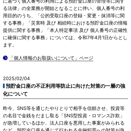
に基づく個人番号の利用による預貯金口座の管理等に関す
る法律」の全業務が開始となることに伴い、個人番号の利
用目的のうち、「公的受取口座の登録・変更・抹消等に関
する事務」「災害時 及び 相続時における預貯金口座の情報
提供に関する事務」「本人特定事項 及び 個人番号の正確性
に確保に関する事務」については、令和7年4月1日からとし
ます。
「個人情報のお取扱いについて」ページ
2025/02/04
預貯金口座の不正利用等防止に向けた対策の一層の強
化について
昨今、SNS等を通じたやりとりで相手を信頼させ、投資等
の名目で金銭をだまし取る「SNS型投資・ロマンス詐欺」
が急増しているほか、法人口座を悪用した事案がみられる
など、預貯金口座を通じて行われる金融犯罪への対策が急