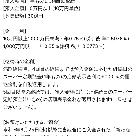
[預入期間] 1年もの(元利自動継続)
[預入金額] 10万円以上(10万円単位)
[募集総額] 30億円
[金 利]
10万円以上1,000万円未満：年0.75％(税引後 年0.5976％)
1,000万円以上：年0.85％(税引後 年0.6773％)
[継続時の金利]
満期継続時、4回目の継続までは預入金額に応じた継続日の
スーパー定期預金(1年もの)の店頭表示金利に+0.20％の優
遇金利を自動適用します。
5回目以降の継続では、預入金額に応じた継続日のスーパー
定期預金(1年もの)の店頭表示金利が適用されます(上乗せは
ございません)。
[お預けいただけるご資金]
令和7年6月25日(水)以降に当組合にご入金された『新たな