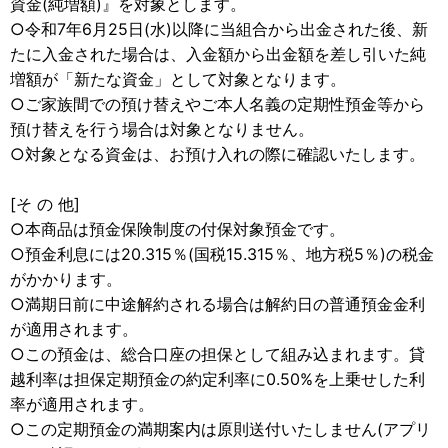
資金(純増額)』を対象とします。
○令和7年6月25日(水)以降に当組合から出金された後、新
たに入金された場合は、入金額から出金額を差し引いた純
増額が「新たな資金」として対象となります。
○ご家族間での預け替えやご本人名義の定期性預金等から
預け替えを行う場合は対象となりません。
○対象となる資金は、お預け入れの際に確認いたします。
[そ の 他]
○本商品は預金保険制度の付保対象預金です。
○預金利息には20.315％(国税15.315％、地方税5％)の税金
がかかります。
○満期日前に中途解約される場合は解約日の普通預金金利
が適用されます。
○この預金は、総合口座の担保として組み込まれます。貸
越利率は担保定期預金の約定利率に0.50%を上乗せした利
率が適用されます。
○この定期預金の満期案内は原則送付いたしません(アプリ