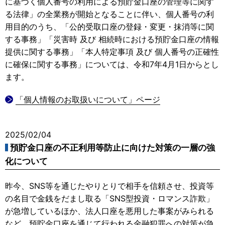
に基づく個人番号の利用による預貯金口座の管理等に関す
る法律」の全業務が開始となることに伴い、個人番号の利
用目的のうち、「公的受取口座の登録・変更・抹消等に関
する事務」「災害時 及び 相続時における預貯金口座の情報
提供に関する事務」「本人特定事項 及び 個人番号の正確性
に確保に関する事務」については、令和7年4月1日からとし
ます。
「個人情報のお取扱いについて」ページ
2025/02/04
預貯金口座の不正利用等防止に向けた対策の一層の強
化について
昨今、SNS等を通じたやりとりで相手を信頼させ、投資等
の名目で金銭をだまし取る「SNS型投資・ロマンス詐欺」
が急増しているほか、法人口座を悪用した事案がみられる
など、預貯金口座を通じて行われる金融犯罪への対策が急