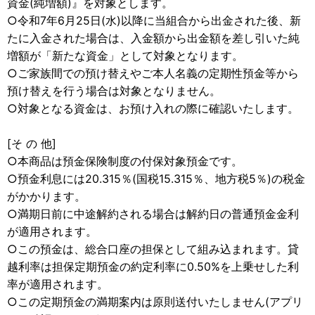
資金(純増額)』を対象とします。
○令和7年6月25日(水)以降に当組合から出金された後、新
たに入金された場合は、入金額から出金額を差し引いた純
増額が「新たな資金」として対象となります。
○ご家族間での預け替えやご本人名義の定期性預金等から
預け替えを行う場合は対象となりません。
○対象となる資金は、お預け入れの際に確認いたします。
[そ の 他]
○本商品は預金保険制度の付保対象預金です。
○預金利息には20.315％(国税15.315％、地方税5％)の税金
がかかります。
○満期日前に中途解約される場合は解約日の普通預金金利
が適用されます。
○この預金は、総合口座の担保として組み込まれます。貸
越利率は担保定期預金の約定利率に0.50%を上乗せした利
率が適用されます。
○この定期預金の満期案内は原則送付いたしません(アプリ