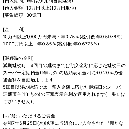
[預入期間] 1年もの(元利自動継続)
[預入金額] 10万円以上(10万円単位)
[募集総額] 30億円
[金 利]
10万円以上1,000万円未満：年0.75％(税引後 年0.5976％)
1,000万円以上：年0.85％(税引後 年0.6773％)
[継続時の金利]
満期継続時、4回目の継続までは預入金額に応じた継続日の
スーパー定期預金(1年もの)の店頭表示金利に+0.20％の優
遇金利を自動適用します。
5回目以降の継続では、預入金額に応じた継続日のスーパー
定期預金(1年もの)の店頭表示金利が適用されます(上乗せは
ございません)。
[お預けいただけるご資金]
令和7年6月25日(水)以降に当組合にご入金された『新たな