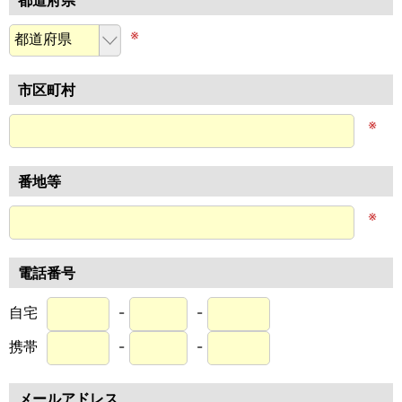
※
市区町村
※
番地等
※
電話番号
自宅
-
-
携帯
-
-
メールアドレス