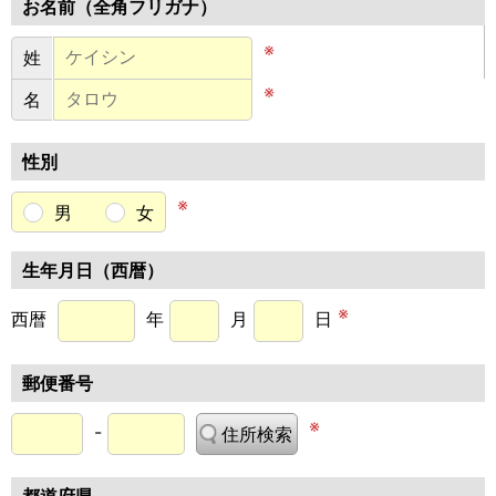
お名前（全角フリガナ）
※
※
性別
※
男
女
生年月日（西暦）
※
西暦
年
月
日
郵便番号
※
-
住所検索
都道府県