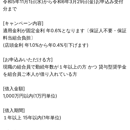
令和5年11月1日(水)から令和6年3月29日(金)お申込み受付
分まで
[キャンペーン内容]
適用金利が固定金利 年0.6%となります〔保証人不要・保証
料当組合負担〕
(店頭金利 年1.0%から年0.4%引下げます)
[お申込みいただける方]
現職の組合員で勤続年数が１年以上の方 かつ 貸与型奨学金
を組合員ご本人が借り入れている方
[借入金額]
1,000万円以内(1万円単位)
[借入期間]
１年以上 15年以内(1年単位)