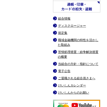
組合情報
ディスクロージャー
規定集
職域金融機関の特性を活かし
た取組み
苦情処理措置・紛争解決措置
の概要
当組合の方針・指針について
電子公告
ご退職される組合員さまへ
けいしんカレンダー
けいしんからのお願い