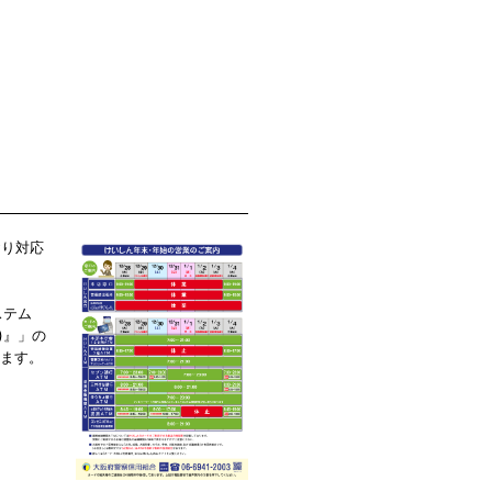
おり対応
ステム
)』」の
います。