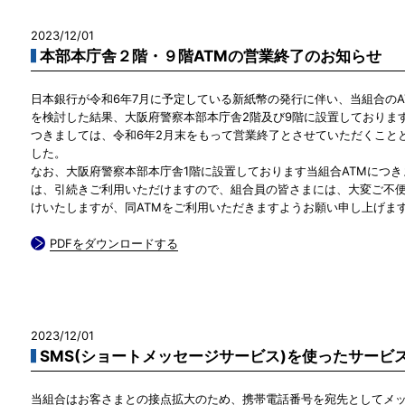
2023/12/01
本部本庁舎２階・９階ATMの営業終了のお知らせ
日本銀行が令和6年7月に予定している新紙幣の発行に伴い、当組合のA
を検討した結果、大阪府警察本部本庁舎2階及び9階に設置しております
つきましては、令和6年2月末をもって営業終了とさせていただくこと
した。
なお、大阪府警察本部本庁舎1階に設置しております当組合ATMにつき
は、引続きご利用いただけますので、組合員の皆さまには、大変ご不
けいたしますが、同ATMをご利用いただきますようお願い申し上げま
PDFをダウンロードする
2023/12/01
SMS(ショートメッセージサービス)を使ったサービ
当組合はお客さまとの接点拡大のため、携帯電話番号を宛先としてメッ