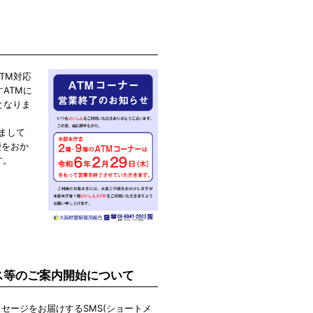
TM対応
ATMに
となりま
まして
便をおか
す。
ス等のご案内開始について
セージをお届けするSMS(ショートメ