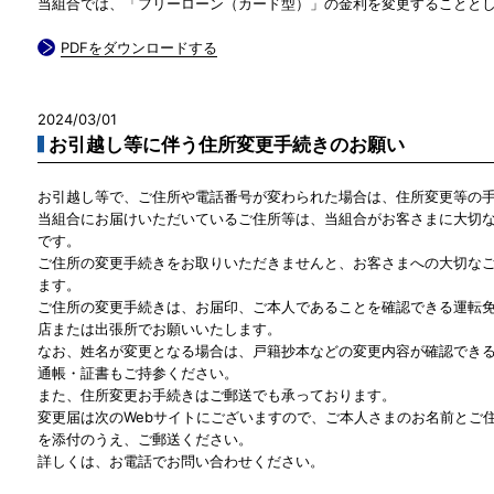
当組合では、「フリーローン（カード型）」の金利を変更することと
PDFをダウンロードする
2024/03/01
お引越し等に伴う住所変更手続きのお願い
お引越し等で、ご住所や電話番号が変わられた場合は、住所変更等の
当組合にお届けいただいているご住所等は、当組合がお客さまに大切
です。
ご住所の変更手続きをお取りいただきませんと、お客さまへの大切な
ます。
ご住所の変更手続きは、お届印、ご本人であることを確認できる運転
店または出張所でお願いいたします。
なお、姓名が変更となる場合は、戸籍抄本などの変更内容が確認でき
通帳・証書もご持参ください。
また、住所変更お手続きはご郵送でも承っております。
変更届は次のWebサイトにございますので、ご本人さまのお名前とご住
を添付のうえ、ご郵送ください。
詳しくは、お電話でお問い合わせください。