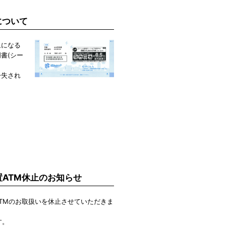
について
象になる
書(シー
紛失され
設置ATM休止のお知らせ
TMのお取扱いを休止させていただきま
す。