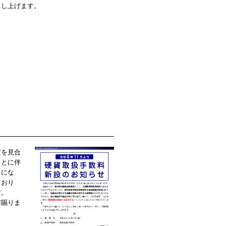
申し上げます。
定を見合
ことに伴
うにな
とおり
す。
解賜りま