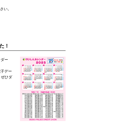
ださい。
た！
ンダー
電子デー
、ぜひダ