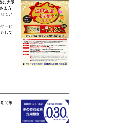
春に大阪
皆さま方
させてい
のサービ
いたして
を期間限