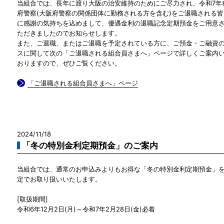
当組合では、長年に渡り大阪の治安維持のためにご尽力され、令和7年
府警察(大阪府警察の関係団体に勤務される方を含む)をご退職される
に感謝の気持ちを込めまして、優遇金利の退職記念定期預金をご用意
ただきましたのでお知らせします。
また、ご退職、またはご退職を予定されている方に、ご預金・ご融資
スに関して次の「ご退職される組合員さまへ」ページで詳しくご案内
おりますので、ぜひご覧ください。
「ご退職される組合員さまへ」ページ
2024/11/18
「冬の特別金利定期預金」のご案内
当組合では、通常のお申込みよりもお得な「冬の特別金利定期預金」
定でお取り扱いいたします。
[取扱期間]
令和6年12月2日(月)～令和7年2月28日(金)必着