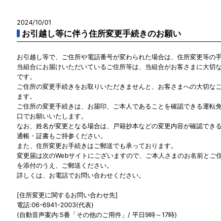
2024/10/01
お引越し等に伴う住所変更手続きのお願い
お引越し等で、ご住所や電話番号が変わられた場合は、住所変更等の
当組合にお届けいただいているご住所等は、当組合がお客さまに大切
です。
ご住所の変更手続きをお取りいただきませんと、お客さまへの大切な
ます。
ご住所の変更手続きは、お届印、ご本人であることを確認できる運転
口でお願いいたします。
なお、姓名が変更となる場合は、戸籍抄本などの変更内容が確認でき
通帳・証書もご持参ください。
また、住所変更お手続きはご郵送でも承っております。
変更届は次のWebサイトにございますので、ご本人さまのお名前とご住
を添付のうえ、ご郵送ください。
詳しくは、お電話でお問い合わせください。
[住所変更に関するお問い合わせ先]
電話:06-6941-2003(代表)
(自動音声案内:5番「その他のご用件」/ 平日9時～17時)