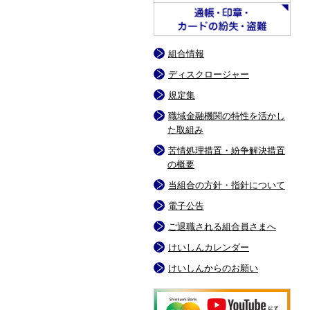
組合情報
ディスクロージャー
規定集
職域金融機関の特性を活かし
た取組み
苦情処理措置・紛争解決措置
の概要
当組合の方針・指針について
電子公告
ご退職される組合員さまへ
けいしんカレンダー
けいしんからのお願い