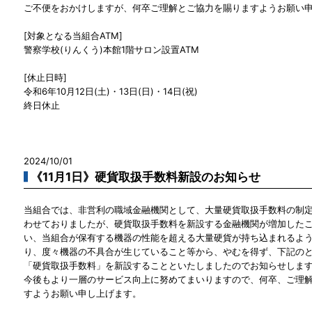
ご不便をおかけしますが、何卒ご理解とご協力を賜りますようお願い
[対象となる当組合ATM]
警察学校(りんくう)本館1階サロン設置ATM
[休止日時]
令和6年10月12日(土)・13日(日)・14日(祝)
終日休止
2024/10/01
《11月1日》硬貨取扱手数料新設のお知らせ
当組合では、非営利の職域金融機関として、大量硬貨取扱手数料の制
わせておりましたが、硬貨取扱手数料を新設する金融機関が増加した
い、当組合が保有する機器の性能を超える大量硬貨が持ち込まれるよ
り、度々機器の不具合が生じていること等から、やむを得ず、下記の
「硬貨取扱手数料」を新設することといたしましたのでお知らせしま
今後もより一層のサービス向上に努めてまいりますので、何卒、ご理
すようお願い申し上げます。