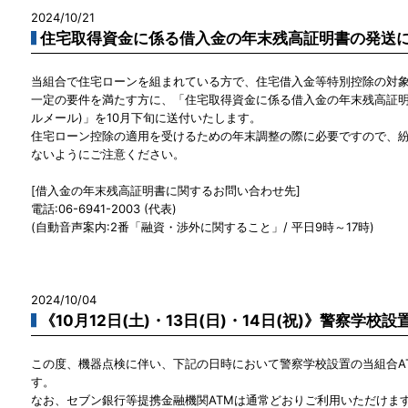
2024/10/21
住宅取得資金に係る借入金の年末残高証明書の発送
当組合で住宅ローンを組まれている方で、住宅借入金等特別控除の対
一定の要件を満たす方に、「住宅取得資金に係る借入金の年末残高証明
ルメール)」を10月下旬に送付いたします。
住宅ローン控除の適用を受けるための年末調整の際に必要ですので、
ないようにご注意ください。
[借入金の年末残高証明書に関するお問い合わせ先]
電話:06-6941-2003 (代表)
(自動音声案内:2番「融資・渉外に関すること」/ 平日9時～17時)
2024/10/04
《10月12日(土)・13日(日)・14日(祝)》警察学校
この度、機器点検に伴い、下記の日時において警察学校設置の当組合A
す。
なお、セブン銀行等提携金融機関ATMは通常どおりご利用いただけま