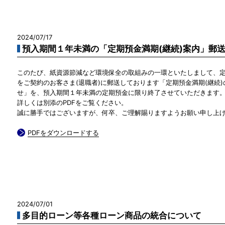
2024/07/17
預入期間１年未満の「定期預金満期(継続)案内」郵
このたび、紙資源節減など環境保全の取組みの一環といたしまして、
をご契約のお客さま(退職者)に郵送しております「定期預金満期(継続)
せ」を、預入期間１年未満の定期預金に限り終了させていただきます
詳しくは別添のPDFをご覧ください。
誠に勝手ではございますが、何卒、ご理解賜りますようお願い申し上
PDFをダウンロードする
2024/07/01
多目的ローン等各種ローン商品の統合について