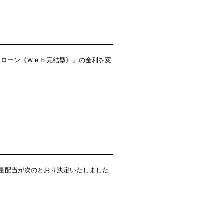
トローン《Ｗｅｂ完結型》」の金利を変
量配当が次のとおり決定いたしました