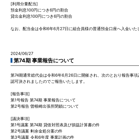
[利用分量配当]
預金利息100円につき6円の割合
貸出金利息100円につき6円の割合
なお、配当金は令和6年6月27日に組合員様の普通預金口座へ入金いた
2024/06/27
第74期 事業報告について
第74期通常総代会は令和6年6月26日に開催され、次のとおり報告事
認可決されましたのでご報告いたします。
[報告事項]
第1号報告 第74期 事業報告について
第2号報告 曽根崎出張所閉鎖について
[議決事項]
第1号議案 第74期 貸借対照表及び損益計算書の件
第2号議案 剰余金処分案の件
第3号議案 令和6年度 事業計画の件