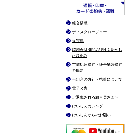
組合情報
ディスクロージャー
規定集
職域金融機関の特性を活かし
た取組み
苦情処理措置・紛争解決措置
の概要
当組合の方針・指針について
電子公告
ご退職される組合員さまへ
けいしんカレンダー
けいしんからのお願い