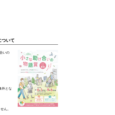
について
け合いの
象外とな
ません。