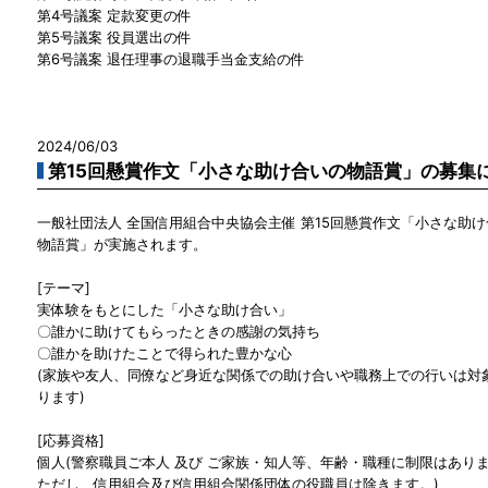
第4号議案 定款変更の件
第5号議案 役員選出の件
第6号議案 退任理事の退職手当金支給の件
2024/06/03
第15回懸賞作文「小さな助け合いの物語賞」の募集
一般社団法人 全国信用組合中央協会主催 第15回懸賞作文「小さな助
物語賞」が実施されます。
[テーマ]
実体験をもとにした「小さな助け合い」
〇誰かに助けてもらったときの感謝の気持ち
〇誰かを助けたことで得られた豊かな心
(家族や友人、同僚など身近な関係での助け合いや職務上での行いは対
ります)
[応募資格]
個人(警察職員ご本人 及び ご家族・知人等、年齢・職種に制限はあり
ただし、信用組合及び信用組合関係団体の役職員は除きます。)