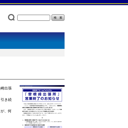
根崎出張
、引き続
すが、何