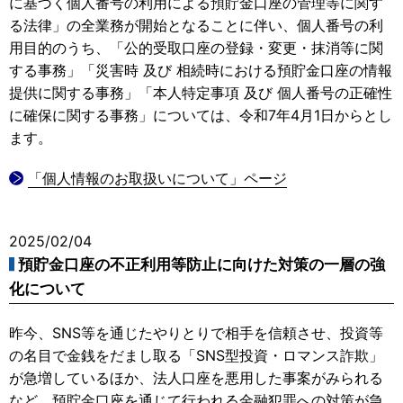
に基づく個人番号の利用による預貯金口座の管理等に関す
る法律」の全業務が開始となることに伴い、個人番号の利
用目的のうち、「公的受取口座の登録・変更・抹消等に関
する事務」「災害時 及び 相続時における預貯金口座の情報
提供に関する事務」「本人特定事項 及び 個人番号の正確性
に確保に関する事務」については、令和7年4月1日からとし
ます。
「個人情報のお取扱いについて」ページ
2025/02/04
預貯金口座の不正利用等防止に向けた対策の一層の強
化について
昨今、SNS等を通じたやりとりで相手を信頼させ、投資等
の名目で金銭をだまし取る「SNS型投資・ロマンス詐欺」
が急増しているほか、法人口座を悪用した事案がみられる
など、預貯金口座を通じて行われる金融犯罪への対策が急