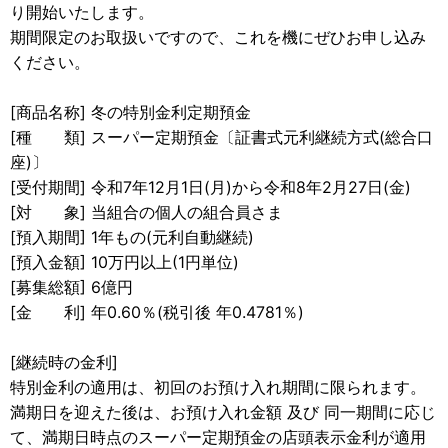
り開始いたします。
期間限定のお取扱いですので、これを機にぜひお申し込み
ください。
[商品名称] 冬の特別金利定期預金
[種 類] スーパー定期預金〔証書式元利継続方式(総合口
座)〕
[受付期間] 令和7年12月1日(月)から令和8年2月27日(金)
[対 象] 当組合の個人の組合員さま
[預入期間] 1年もの(元利自動継続)
[預入金額] 10万円以上(1円単位)
[募集総額] 6億円
[金 利] 年0.60％(税引後 年0.4781％)
[継続時の金利]
特別金利の適用は、初回のお預け入れ期間に限られます。
満期日を迎えた後は、お預け入れ金額 及び 同一期間に応じ
て、満期日時点のスーパー定期預金の店頭表示金利が適用