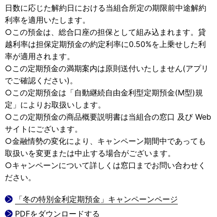
日数に応じた解約日における当組合所定の期限前中途解約
利率を適用いたします。
○この預金は、総合口座の担保として組み込まれます。貸
越利率は担保定期預金の約定利率に0.50%を上乗せした利
率が適用されます。
○この定期預金の満期案内は原則送付いたしません(アプリ
でご確認ください)。
○この定期預金は「自動継続自由金利型定期預金(M型)規
定」によりお取扱いします。
○この定期預金の商品概要説明書は当組合の窓口 及び Web
サイトにございます。
○金融情勢の変化により、キャンペーン期間中であっても
取扱いを変更または中止する場合がございます。
○キャンペーンについて詳しくは窓口までお問い合わせく
ださい。
「冬の特別金利定期預金」キャンペーンページ
PDFをダウンロードする