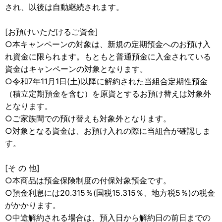
され、以後は自動継続されます。
[お預けいただけるご資金]
○本キャンペーンの対象は、新規の定期預金へのお預け入
れ資金に限られます。もともと普通預金に入金されている
資金はキャンペーンの対象となります。
○令和7年11月1日(土)以降に解約された当組合定期性預金
（積立定期預金を含む）を原資とするお預け替えは対象外
となります。
○ご家族間での預け替えも対象外となります。
○対象となる資金は、お預け入れの際に当組合が確認しま
す。
[そ の 他]
○本商品は預金保険制度の付保対象預金です。
○預金利息には20.315％(国税15.315％、地方税5％)の税金
がかかります。
○中途解約される場合は、預入日から解約日の前日までの