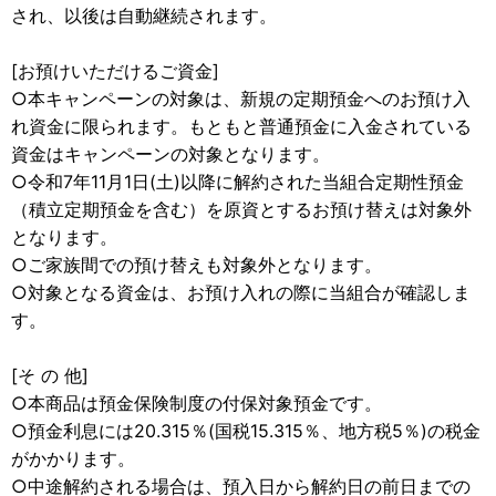
され、以後は自動継続されます。
[お預けいただけるご資金]
○本キャンペーンの対象は、新規の定期預金へのお預け入
れ資金に限られます。もともと普通預金に入金されている
資金はキャンペーンの対象となります。
○令和7年11月1日(土)以降に解約された当組合定期性預金
（積立定期預金を含む）を原資とするお預け替えは対象外
となります。
○ご家族間での預け替えも対象外となります。
○対象となる資金は、お預け入れの際に当組合が確認しま
す。
[そ の 他]
○本商品は預金保険制度の付保対象預金です。
○預金利息には20.315％(国税15.315％、地方税5％)の税金
がかかります。
○中途解約される場合は、預入日から解約日の前日までの