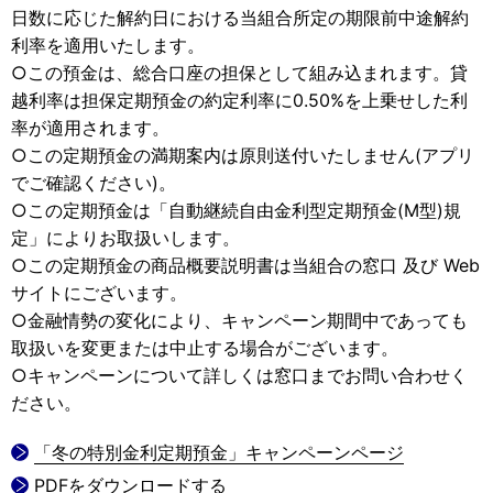
日数に応じた解約日における当組合所定の期限前中途解約
利率を適用いたします。
○この預金は、総合口座の担保として組み込まれます。貸
越利率は担保定期預金の約定利率に0.50%を上乗せした利
率が適用されます。
○この定期預金の満期案内は原則送付いたしません(アプリ
でご確認ください)。
○この定期預金は「自動継続自由金利型定期預金(M型)規
定」によりお取扱いします。
○この定期預金の商品概要説明書は当組合の窓口 及び Web
サイトにございます。
○金融情勢の変化により、キャンペーン期間中であっても
取扱いを変更または中止する場合がございます。
○キャンペーンについて詳しくは窓口までお問い合わせく
ださい。
「冬の特別金利定期預金」キャンペーンページ
PDFをダウンロードする