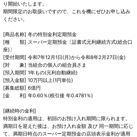
り開始いたします。
期間限定のお取扱いですので、これを機にぜひお申し込み
ください。
[商品名称] 冬の特別金利定期預金
[種 類] スーパー定期預金〔証書式元利継続方式(総合口
座)〕
[受付期間] 令和7年12月1日(月)から令和8年2月27日(金)
[対 象] 当組合の個人の組合員さま
[預入期間] 1年もの(元利自動継続)
[預入金額] 10万円以上(1円単位)
[募集総額] 6億円
[金 利] 年0.60％(税引後 年0.4781％)
[継続時の金利]
特別金利の適用は、初回のお預け入れ期間に限られます。
満期日を迎えた後は、お預け入れ金額 及び 同一期間に応じ
て、満期日時点のスーパー定期預金の店頭表示金利が適用