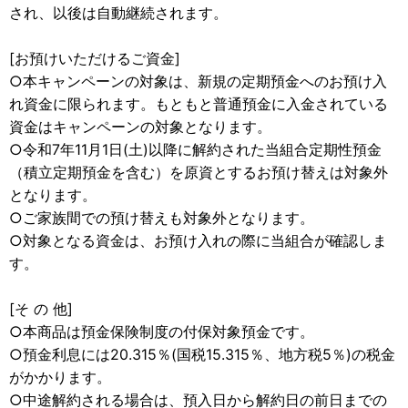
され、以後は自動継続されます。
[お預けいただけるご資金]
○本キャンペーンの対象は、新規の定期預金へのお預け入
れ資金に限られます。もともと普通預金に入金されている
資金はキャンペーンの対象となります。
○令和7年11月1日(土)以降に解約された当組合定期性預金
（積立定期預金を含む）を原資とするお預け替えは対象外
となります。
○ご家族間での預け替えも対象外となります。
○対象となる資金は、お預け入れの際に当組合が確認しま
す。
[そ の 他]
○本商品は預金保険制度の付保対象預金です。
○預金利息には20.315％(国税15.315％、地方税5％)の税金
がかかります。
○中途解約される場合は、預入日から解約日の前日までの