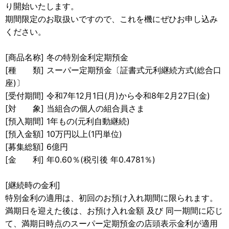
り開始いたします。
期間限定のお取扱いですので、これを機にぜひお申し込み
ください。
[商品名称] 冬の特別金利定期預金
[種 類] スーパー定期預金〔証書式元利継続方式(総合口
座)〕
[受付期間] 令和7年12月1日(月)から令和8年2月27日(金)
[対 象] 当組合の個人の組合員さま
[預入期間] 1年もの(元利自動継続)
[預入金額] 10万円以上(1円単位)
[募集総額] 6億円
[金 利] 年0.60％(税引後 年0.4781％)
[継続時の金利]
特別金利の適用は、初回のお預け入れ期間に限られます。
満期日を迎えた後は、お預け入れ金額 及び 同一期間に応じ
て、満期日時点のスーパー定期預金の店頭表示金利が適用