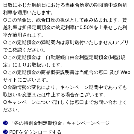
日数に応じた解約日における当組合所定の期限前中途解約
利率を適用いたします。
○この預金は、総合口座の担保として組み込まれます。貸
越利率は担保定期預金の約定利率に0.50%を上乗せした利
率が適用されます。
○この定期預金の満期案内は原則送付いたしません(アプリ
でご確認ください)。
○この定期預金は「自動継続自由金利型定期預金(M型)規
定」によりお取扱いします。
○この定期預金の商品概要説明書は当組合の窓口 及び Web
サイトにございます。
○金融情勢の変化により、キャンペーン期間中であっても
取扱いを変更または中止する場合がございます。
○キャンペーンについて詳しくは窓口までお問い合わせく
ださい。
「冬の特別金利定期預金」キャンペーンページ
PDFをダウンロードする