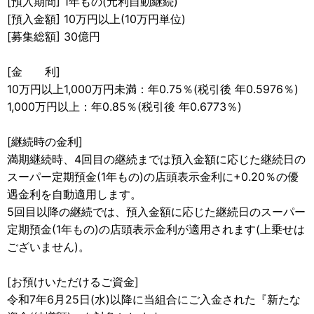
[預入期間] 1年もの(元利自動継続)
[預入金額] 10万円以上(10万円単位)
[募集総額] 30億円
[金 利]
10万円以上1,000万円未満：年0.75％(税引後 年0.5976％)
1,000万円以上：年0.85％(税引後 年0.6773％)
[継続時の金利]
満期継続時、4回目の継続までは預入金額に応じた継続日の
スーパー定期預金(1年もの)の店頭表示金利に+0.20％の優
遇金利を自動適用します。
5回目以降の継続では、預入金額に応じた継続日のスーパー
定期預金(1年もの)の店頭表示金利が適用されます(上乗せは
ございません)。
[お預けいただけるご資金]
令和7年6月25日(水)以降に当組合にご入金された『新たな