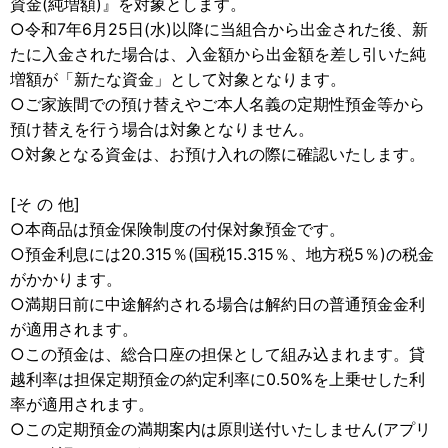
資金(純増額)』を対象とします。
○令和7年6月25日(水)以降に当組合から出金された後、新
たに入金された場合は、入金額から出金額を差し引いた純
増額が「新たな資金」として対象となります。
○ご家族間での預け替えやご本人名義の定期性預金等から
預け替えを行う場合は対象となりません。
○対象となる資金は、お預け入れの際に確認いたします。
[そ の 他]
○本商品は預金保険制度の付保対象預金です。
○預金利息には20.315％(国税15.315％、地方税5％)の税金
がかかります。
○満期日前に中途解約される場合は解約日の普通預金金利
が適用されます。
○この預金は、総合口座の担保として組み込まれます。貸
越利率は担保定期預金の約定利率に0.50%を上乗せした利
率が適用されます。
○この定期預金の満期案内は原則送付いたしません(アプリ