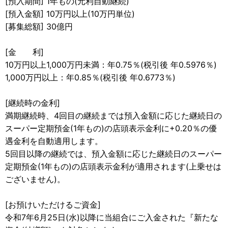
[預入期間] 1年もの(元利自動継続)
[預入金額] 10万円以上(10万円単位)
[募集総額] 30億円
[金 利]
10万円以上1,000万円未満：年0.75％(税引後 年0.5976％)
1,000万円以上：年0.85％(税引後 年0.6773％)
[継続時の金利]
満期継続時、4回目の継続までは預入金額に応じた継続日の
スーパー定期預金(1年もの)の店頭表示金利に+0.20％の優
遇金利を自動適用します。
5回目以降の継続では、預入金額に応じた継続日のスーパー
定期預金(1年もの)の店頭表示金利が適用されます(上乗せは
ございません)。
[お預けいただけるご資金]
令和7年6月25日(水)以降に当組合にご入金された『新たな