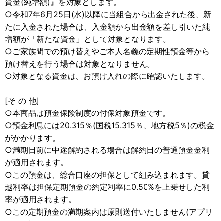
資金(純増額)』を対象とします。
○令和7年6月25日(水)以降に当組合から出金された後、新
たに入金された場合は、入金額から出金額を差し引いた純
増額が「新たな資金」として対象となります。
○ご家族間での預け替えやご本人名義の定期性預金等から
預け替えを行う場合は対象となりません。
○対象となる資金は、お預け入れの際に確認いたします。
[そ の 他]
○本商品は預金保険制度の付保対象預金です。
○預金利息には20.315％(国税15.315％、地方税5％)の税金
がかかります。
○満期日前に中途解約される場合は解約日の普通預金金利
が適用されます。
○この預金は、総合口座の担保として組み込まれます。貸
越利率は担保定期預金の約定利率に0.50%を上乗せした利
率が適用されます。
○この定期預金の満期案内は原則送付いたしません(アプリ