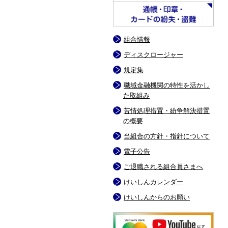
組合情報
ディスクロージャー
規定集
職域金融機関の特性を活かし
た取組み
苦情処理措置・紛争解決措置
の概要
当組合の方針・指針について
電子公告
ご退職される組合員さまへ
けいしんカレンダー
けいしんからのお願い