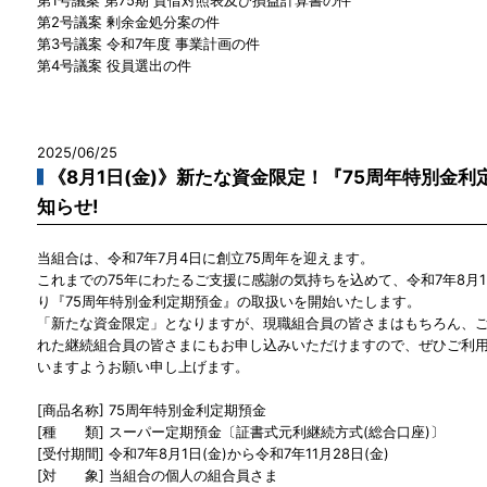
第2号議案 剰余金処分案の件
第3号議案 令和7年度 事業計画の件
第4号議案 役員選出の件
2025/06/25
《8月1日(金)》新たな資金限定！『75周年特別金
知らせ!
当組合は、令和7年7月4日に創立75周年を迎えます。
これまでの75年にわたるご支援に感謝の気持ちを込めて、令和7年8月1
り『75周年特別金利定期預金』の取扱いを開始いたします。
「新たな資金限定」となりますが、現職組合員の皆さまはもちろん、
れた継続組合員の皆さまにもお申し込みいただけますので、ぜひご利
いますようお願い申し上げます。
[商品名称] 75周年特別金利定期預金
[種 類] スーパー定期預金〔証書式元利継続方式(総合口座)〕
[受付期間] 令和7年8月1日(金)から令和7年11月28日(金)
[対 象] 当組合の個人の組合員さま