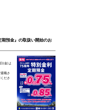
利定期預金』の取扱い開始のお
日(金)よ
ご退職さ
用くださ