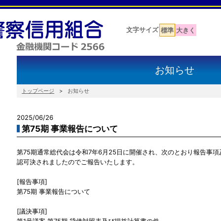
文字サイズ
標準
大きく
お知らせ
トップページ
お知らせ
2025/06/26
第75期 事業報告について
第75期通常総代会は令和7年6月25日に開催され、次のとおり報告事
認可決されましたのでご報告いたします。
[報告事項]
第75期 事業報告について
[議決事項]
第1号議案 第75期 貸借対照表及び損益計算書の件