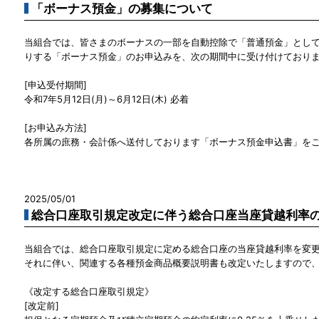
「ボーナス預金」の募集について
当組合では、皆さまのボーナスの一部を自動控除で「普通預金」とし
りする「ボーナス預金」のお申込みを、次の期間中に受け付けており
[申込受付期間]
令和7年5月12日(月)～6月12日(木) 必着
[お申込み方法]
各所属の庶務・会計係へ送付しております「ボーナス預金申込書」を
2025/05/01
総合口座取引規定改定に伴う総合口座当座貸越利率
当組合では、総合口座取引規定に定める総合口座の当座貸越利率を変
それに伴い、関連する各種預金商品概要説明書も改定いたしますので
《改定する総合口座取引規定》
[改定前]