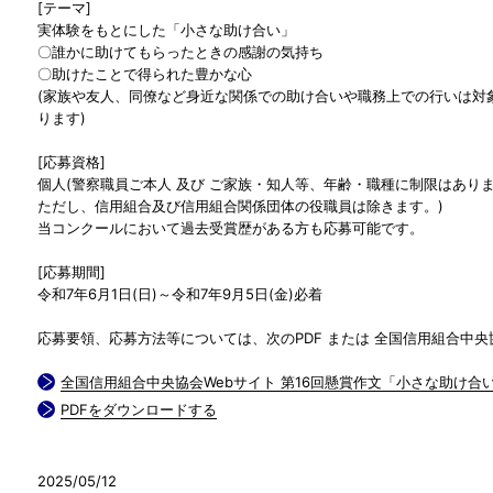
[テーマ]
実体験をもとにした「小さな助け合い」
〇誰かに助けてもらったときの感謝の気持ち
〇助けたことで得られた豊かな心
(家族や友人、同僚など身近な関係での助け合いや職務上での行いは対
ります)
[応募資格]
個人(警察職員ご本人 及び ご家族・知人等、年齢・職種に制限はあり
ただし、信用組合及び信用組合関係団体の役職員は除きます。)
当コンクールにおいて過去受賞歴がある方も応募可能です。
[応募期間]
令和7年6月1日(日)～令和7年9月5日(金)必着
応募要領、応募方法等については、次のPDF または 全国信用組合中央
全国信用組合中央協会Webサイト 第16回懸賞作文「小さな助け合
PDFをダウンロードする
2025/05/12