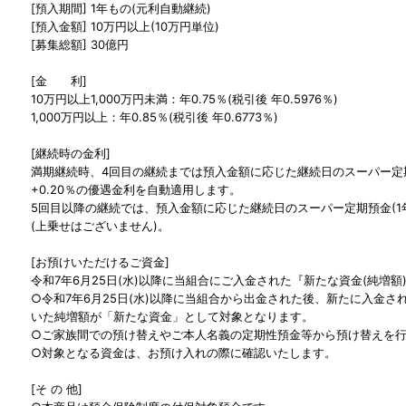
[預入期間] 1年もの(元利自動継続)
[預入金額] 10万円以上(10万円単位)
[募集総額] 30億円
[金 利]
10万円以上1,000万円未満：年0.75％(税引後 年0.5976％)
1,000万円以上：年0.85％(税引後 年0.6773％)
[継続時の金利]
満期継続時、4回目の継続までは預入金額に応じた継続日のスーパー定期
+0.20％の優遇金利を自動適用します。
5回目以降の継続では、預入金額に応じた継続日のスーパー定期預金(1
(上乗せはございません)。
[お預けいただけるご資金]
令和7年6月25日(水)以降に当組合にご入金された『新たな資金(純増額
○令和7年6月25日(水)以降に当組合から出金された後、新たに入金
いた純増額が「新たな資金」として対象となります。
○ご家族間での預け替えやご本人名義の定期性預金等から預け替えを
○対象となる資金は、お預け入れの際に確認いたします。
[そ の 他]