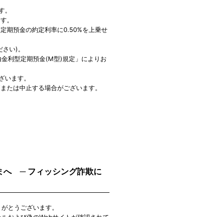
ます。
ます。
期預金の約定利率に0.50%を上乗せ
さい)。
金利型定期預金(M型)規定」によりお
ございます。
更または中止する場合がございます。
さまへ ─ フィッシング詐欺に
ありがとうございます。
メールおよび偽のWebサイトが確認されて