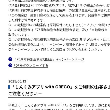
○本商品は預金保険制度の付保対象預金です。
○預金利息には20.315％(国税15.315％、地方税5％)の税金がかかり
○満期日前に中途解約される場合は解約日の普通預金金利が適用され
○この預金は、総合口座の担保として組み込まれます。貸越利率は担保定
した利率が適用されます。
○この定期預金の満期案内は原則送付いたしません(アプリでご確認くだ
○この定期預金は「75周年特別金利定期預金規定」及び「自動継続自由
取扱いします。
○この定期預金の商品概要説明書は当組合の窓口 及び Webサイトに
○金融情勢の変化により、キャンペーン期間中であっても取扱いを変
○キャンペーンについて詳しくは窓口までお問い合わせください。
「75周年特別金利定期預金」キャンペーンページ
PDFをダウンロードする
2025/06/13
「しんくみアプリ with CRECO」をご利用のお客
ご注意ください ─
平素より「しんくみアプリ with CRECO」をご利用いただき、誠に
現在、「しんくみアプリ with CRECO」を装ったフィッシング詐欺