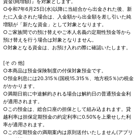
資金(純増額)』を対象とします。
○令和7年6月25日(水)以降に当組合から出金された後、新
たに入金された場合は、入金額から出金額を差し引いた純
増額が「新たな資金」として対象となります。
○ご家族間での預け替えやご本人名義の定期性預金等から
預け替えを行う場合は対象となりません。
○対象となる資金は、お預け入れの際に確認いたします。
[そ の 他]
○本商品は預金保険制度の付保対象預金です。
○預金利息には20.315％(国税15.315％、地方税5％)の税金
がかかります。
○満期日前に中途解約される場合は解約日の普通預金金利
が適用されます。
○この預金は、総合口座の担保として組み込まれます。貸
越利率は担保定期預金の約定利率に0.50%を上乗せした利
率が適用されます。
○この定期預金の満期案内は原則送付いたしません(アプリ