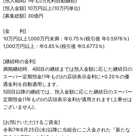
[預入期間] 1年もの(元利自動継続)
[預入金額] 10万円以上(10万円単位)
[募集総額] 30億円
[金 利]
10万円以上1,000万円未満：年0.75％(税引後 年0.5976％)
1,000万円以上：年0.85％(税引後 年0.6773％)
[継続時の金利]
満期継続時、4回目の継続までは預入金額に応じた継続日の
スーパー定期預金(1年もの)の店頭表示金利に+0.20％の優
遇金利を自動適用します。
5回目以降の継続では、預入金額に応じた継続日のスーパー
定期預金(1年もの)の店頭表示金利が適用されます(上乗せは
ございません)。
[お預けいただけるご資金]
令和7年6月25日(水)以降に当組合にご入金された『新たな