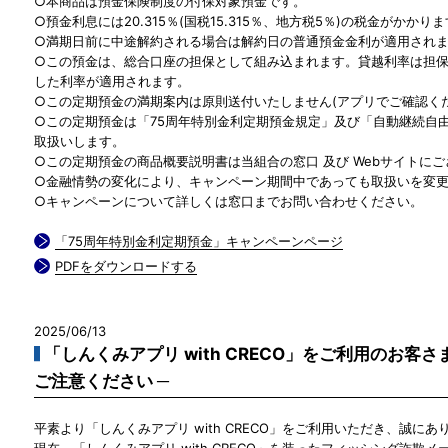
○本商品は預金保険制度の付保対象預金です。
○預金利息には20.315％(国税15.315％、地方税5％)の税金がかかり
○満期日前に中途解約される場合は解約日の普通預金金利が適用され
○この預金は、総合口座の担保として組み込まれます。貸越利率は担保定
した利率が適用されます。
○この定期預金の満期案内は原則送付いたしません(アプリでご確認くだ
○この定期預金は「75周年特別金利定期預金規定」及び「自動継続自由
取扱いします。
○この定期預金の商品概要説明書は当組合の窓口 及び Webサイトに
○金融情勢の変化により、キャンペーン期間中であっても取扱いを変
○キャンペーンについて詳しくは窓口までお問い合わせください。
「75周年特別金利定期預金」キャンペーンページ
PDFをダウンロードする
2025/06/13
「しんくみアプリ with CRECO」をご利用のお客
ご注意ください ─
平素より「しんくみアプリ with CRECO」をご利用いただき、誠に
現在、「しんくみアプリ with CRECO」を装ったフィッシング詐欺