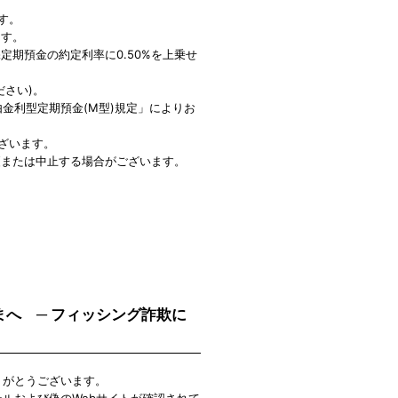
ます。
ます。
期預金の約定利率に0.50%を上乗せ
さい)。
金利型定期預金(M型)規定」によりお
ございます。
更または中止する場合がございます。
さまへ ─ フィッシング詐欺に
ありがとうございます。
メールおよび偽のWebサイトが確認されて