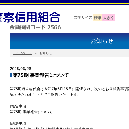
文字サイズ
標準
大きく
お知らせ
トップページ
お知らせ
2025/06/26
第75期 事業報告について
第75期通常総代会は令和7年6月25日に開催され、次のとおり報告事
認可決されましたのでご報告いたします。
[報告事項]
第75期 事業報告について
[議決事項]
第1号議案 第75期 貸借対照表及び損益計算書の件