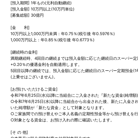
[預入期間] 1年もの(元利自動継続)
[預入金額] 10万円以上(10万円単位)
[募集総額] 30億円
[金 利]
10万円以上1,000万円未満：年0.75％(税引後 年0.5976％)
1,000万円以上：年0.85％(税引後 年0.6773％)
[継続時の金利]
満期継続時、4回目の継続までは預入金額に応じた継続日のスーパー定期
+0.20％の優遇金利を自動適用します。
5回目以降の継続では、預入金額に応じた継続日のスーパー定期預金(1
(上乗せはございません)。
[お預けいただけるご資金]
令和7年6月25日(水)以降に当組合にご入金された『新たな資金(純増額
○令和7年6月25日(水)以降に当組合から出金された後、新たに入金
いた純増額が「新たな資金」として対象となります。
○ご家族間での預け替えやご本人名義の定期性預金等から預け替えを
○対象となる資金は、お預け入れの際に確認いたします。
[そ の 他]