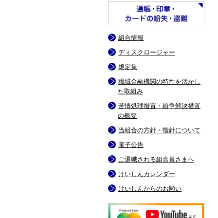
組合情報
ディスクロージャー
規定集
職域金融機関の特性を活かし
た取組み
苦情処理措置・紛争解決措置
の概要
当組合の方針・指針について
電子公告
ご退職される組合員さまへ
けいしんカレンダー
けいしんからのお願い