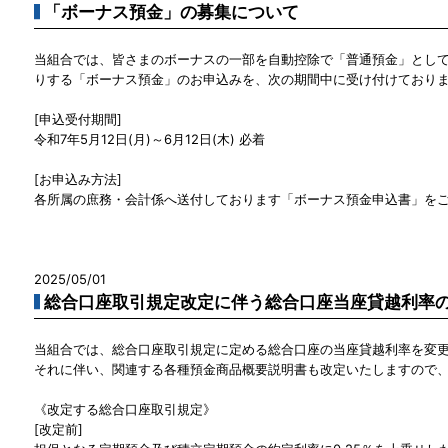
「ボーナス預金」の募集について
当組合では、皆さまのボーナスの一部を自動控除で「普通預金」とし
りする「ボーナス預金」のお申込みを、次の期間中に受け付けており
[申込受付期間]
令和7年5月12日(月)～6月12日(木) 必着
[お申込み方法]
各所属の庶務・会計係へ送付しております「ボーナス預金申込書」を
2025/05/01
総合口座取引規定改定に伴う総合口座当座貸越利率
当組合では、総合口座取引規定に定める総合口座の当座貸越利率を変
それに伴い、関連する各種預金商品概要説明書も改定いたしますので
《改定する総合口座取引規定》
[改定前]