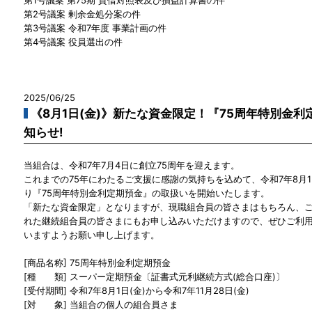
第2号議案 剰余金処分案の件
第3号議案 令和7年度 事業計画の件
第4号議案 役員選出の件
2025/06/25
《8月1日(金)》新たな資金限定！『75周年特別金
知らせ!
当組合は、令和7年7月4日に創立75周年を迎えます。
これまでの75年にわたるご支援に感謝の気持ちを込めて、令和7年8月1
り『75周年特別金利定期預金』の取扱いを開始いたします。
「新たな資金限定」となりますが、現職組合員の皆さまはもちろん、
れた継続組合員の皆さまにもお申し込みいただけますので、ぜひご利
いますようお願い申し上げます。
[商品名称] 75周年特別金利定期預金
[種 類] スーパー定期預金〔証書式元利継続方式(総合口座)〕
[受付期間] 令和7年8月1日(金)から令和7年11月28日(金)
[対 象] 当組合の個人の組合員さま