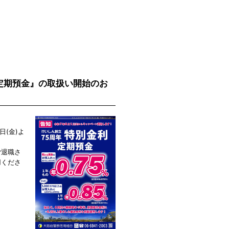
利定期預金』の取扱い開始のお
日(金)よ
ご退職さ
用くださ