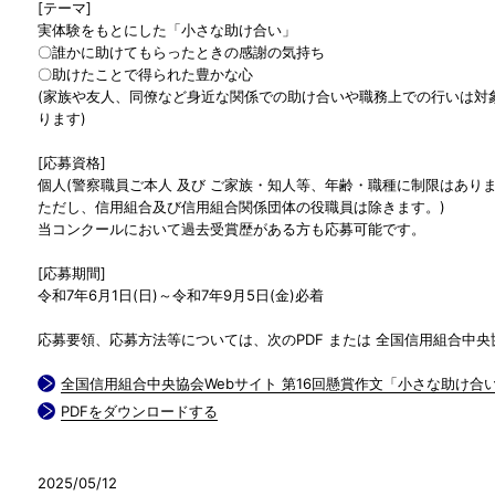
[テーマ]
実体験をもとにした「小さな助け合い」
〇誰かに助けてもらったときの感謝の気持ち
〇助けたことで得られた豊かな心
(家族や友人、同僚など身近な関係での助け合いや職務上での行いは対
ります)
[応募資格]
個人(警察職員ご本人 及び ご家族・知人等、年齢・職種に制限はあり
ただし、信用組合及び信用組合関係団体の役職員は除きます。)
当コンクールにおいて過去受賞歴がある方も応募可能です。
[応募期間]
令和7年6月1日(日)～令和7年9月5日(金)必着
応募要領、応募方法等については、次のPDF または 全国信用組合中央
全国信用組合中央協会Webサイト 第16回懸賞作文「小さな助け合
PDFをダウンロードする
2025/05/12