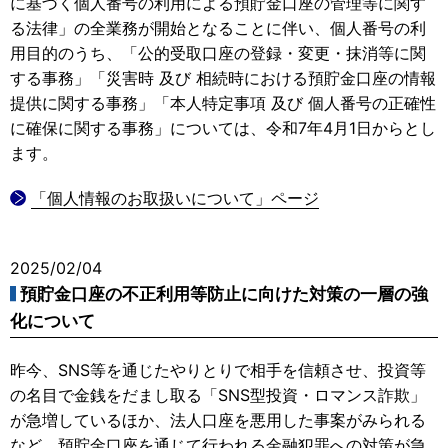
に基づく個人番号の利用による預貯金口座の管理等に関す
る法律」の全業務が開始となることに伴い、個人番号の利
用目的のうち、「公的受取口座の登録・変更・抹消等に関
する事務」「災害時 及び 相続時における預貯金口座の情報
提供に関する事務」「本人特定事項 及び 個人番号の正確性
に確保に関する事務」については、令和7年4月1日からとし
ます。
「個人情報のお取扱いについて」ページ
2025/02/04
預貯金口座の不正利用等防止に向けた対策の一層の強
化について
昨今、SNS等を通じたやりとりで相手を信頼させ、投資等
の名目で金銭をだまし取る「SNS型投資・ロマンス詐欺」
が急増しているほか、法人口座を悪用した事案がみられる
など、預貯金口座を通じて行われる金融犯罪への対策が急