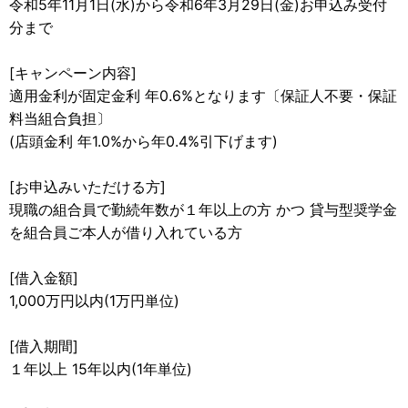
令和5年11月1日(水)から令和6年3月29日(金)お申込み受付
分まで
[キャンペーン内容]
適用金利が固定金利 年0.6%となります〔保証人不要・保証
料当組合負担〕
(店頭金利 年1.0%から年0.4%引下げます)
[お申込みいただける方]
現職の組合員で勤続年数が１年以上の方 かつ 貸与型奨学金
を組合員ご本人が借り入れている方
[借入金額]
1,000万円以内(1万円単位)
[借入期間]
１年以上 15年以内(1年単位)