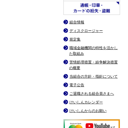
組合情報
ディスクロージャー
規定集
職域金融機関の特性を活かし
た取組み
苦情処理措置・紛争解決措置
の概要
当組合の方針・指針について
電子公告
ご退職される組合員さまへ
けいしんカレンダー
けいしんからのお願い