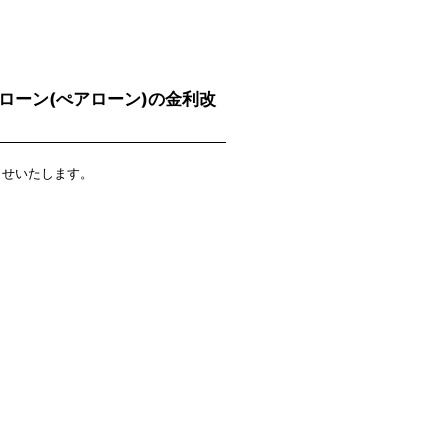
宅ローン(ぺアローン)の金利改
らせいたします。