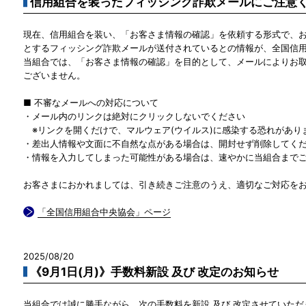
信用組合を装ったフィッシング詐欺メールにご注意
現在、信用組合を装い、「お客さま情報の確認」を依頼する形式で、
とするフィッシング詐欺メールが送付されているとの情報が、全国信
当組合では、「お客さま情報の確認」を目的として、メールによりお
ございません。
■ 不審なメールへの対応について
・メール内のリンクは絶対にクリックしないでください
※リンクを開くだけで、マルウェア(ウイルス)に感染する恐れがあり
・差出人情報や文面に不自然な点がある場合は、開封せず削除してく
・情報を入力してしまった可能性がある場合は、速やかに当組合まで
お客さまにおかれましては、引き続きご注意のうえ、適切なご対応を
「全国信用組合中央協会」ページ
2025/08/20
《9月1日(月)》手数料新設 及び 改定のお知らせ
当組合では誠に勝手ながら、次の手数料を新設 及び 改定させていただ