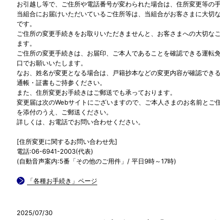
お引越し等で、ご住所や電話番号が変わられた場合は、住所変更等の
当組合にお届けいただいているご住所等は、当組合がお客さまに大切
です。
ご住所の変更手続きをお取りいただきませんと、お客さまへの大切な
ます。
ご住所の変更手続きは、お届印、ご本人であることを確認できる運転
口でお願いいたします。
なお、姓名が変更となる場合は、戸籍抄本などの変更内容が確認でき
通帳・証書もご持参ください。
また、住所変更お手続きはご郵送でも承っております。
変更届は次のWebサイトにございますので、ご本人さまのお名前とご住
を添付のうえ、ご郵送ください。
詳しくは、お電話でお問い合わせください。
[住所変更に関するお問い合わせ先]
電話:06-6941-2003(代表)
(自動音声案内:5番「その他のご用件」/ 平日9時～17時)
「各種お手続き」ページ
2025/07/30