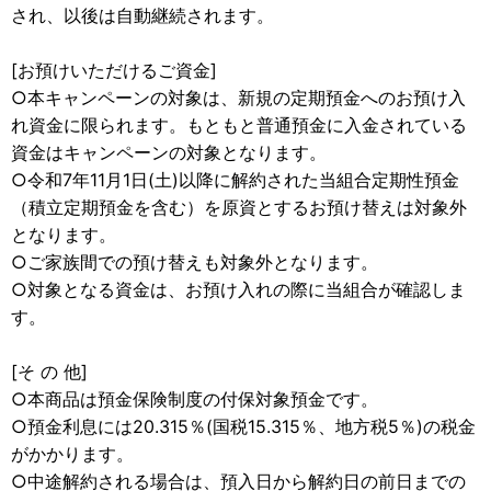
され、以後は自動継続されます。
[お預けいただけるご資金]
○本キャンペーンの対象は、新規の定期預金へのお預け入
れ資金に限られます。もともと普通預金に入金されている
資金はキャンペーンの対象となります。
○令和7年11月1日(土)以降に解約された当組合定期性預金
（積立定期預金を含む）を原資とするお預け替えは対象外
となります。
○ご家族間での預け替えも対象外となります。
○対象となる資金は、お預け入れの際に当組合が確認しま
す。
[そ の 他]
○本商品は預金保険制度の付保対象預金です。
○預金利息には20.315％(国税15.315％、地方税5％)の税金
がかかります。
○中途解約される場合は、預入日から解約日の前日までの