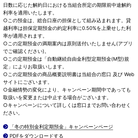
日数に応じた解約日における当組合所定の期限前中途解約
利率を適用いたします。
○この預金は、総合口座の担保として組み込まれます。貸
越利率は担保定期預金の約定利率に0.50%を上乗せした利
率が適用されます。
○この定期預金の満期案内は原則送付いたしません(アプリ
でご確認ください)。
○この定期預金は「自動継続自由金利型定期預金(M型)規
定」によりお取扱いします。
○この定期預金の商品概要説明書は当組合の窓口 及び Web
サイトにございます。
○金融情勢の変化により、キャンペーン期間中であっても
取扱いを変更または中止する場合がございます。
○キャンペーンについて詳しくは窓口までお問い合わせく
ださい。
「冬の特別金利定期預金」キャンペーンページ
PDFをダウンロードする