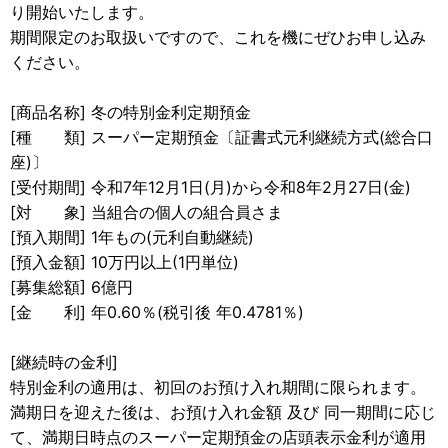
り開始いたします。
期間限定のお取扱いですので、これを機にぜひお申し込み
ください。
[商品名称] 冬の特別金利定期預金
[種 類] スーパー定期預金〔証書式元利継続方式(総合口
座)〕
[受付期間] 令和7年12月1日(月)から令和8年2月27日(金)
[対 象] 当組合の個人の組合員さま
[預入期間] 1年もの(元利自動継続)
[預入金額] 10万円以上(1円単位)
[募集総額] 6億円
[金 利] 年0.60％(税引後 年0.4781％)
[継続時の金利]
特別金利の適用は、初回のお預け入れ期間に限られます。
満期日を迎えた後は、お預け入れ金額 及び 同一期間に応じ
て、満期日時点のスーパー定期預金の店頭表示金利が適用