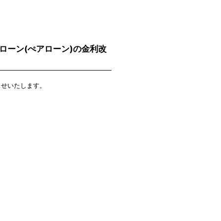
宅ローン(ぺアローン)の金利改
らせいたします。