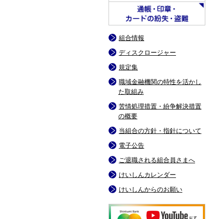
組合情報
ディスクロージャー
規定集
職域金融機関の特性を活かし
た取組み
苦情処理措置・紛争解決措置
の概要
当組合の方針・指針について
電子公告
ご退職される組合員さまへ
けいしんカレンダー
けいしんからのお願い