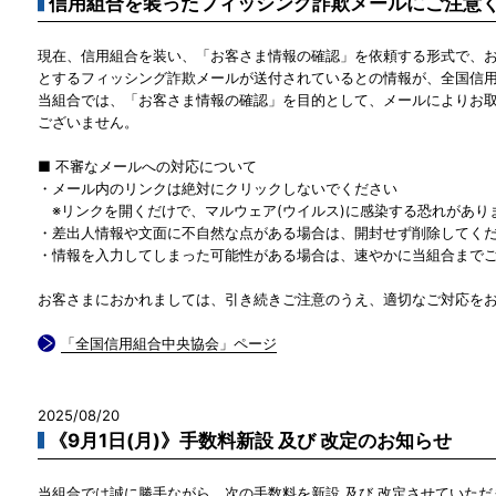
信用組合を装ったフィッシング詐欺メールにご注意
現在、信用組合を装い、「お客さま情報の確認」を依頼する形式で、
とするフィッシング詐欺メールが送付されているとの情報が、全国信
当組合では、「お客さま情報の確認」を目的として、メールによりお
ございません。
■ 不審なメールへの対応について
・メール内のリンクは絶対にクリックしないでください
※リンクを開くだけで、マルウェア(ウイルス)に感染する恐れがあり
・差出人情報や文面に不自然な点がある場合は、開封せず削除してく
・情報を入力してしまった可能性がある場合は、速やかに当組合まで
お客さまにおかれましては、引き続きご注意のうえ、適切なご対応を
「全国信用組合中央協会」ページ
2025/08/20
《9月1日(月)》手数料新設 及び 改定のお知らせ
当組合では誠に勝手ながら、次の手数料を新設 及び 改定させていただ