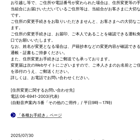
お引越し等で、ご住所や電話番号が変わられた場合は、住所変更等の
当組合にお届けいただいているご住所等は、当組合がお客さまに大切
です。
ご住所の変更手続きをお取りいただきませんと、お客さまへの大切な
ます。
ご住所の変更手続きは、お届印、ご本人であることを確認できる運転
口でお願いいたします。
なお、姓名が変更となる場合は、戸籍抄本などの変更内容が確認でき
通帳・証書もご持参ください。
また、住所変更お手続きはご郵送でも承っております。
変更届は次のWebサイトにございますので、ご本人さまのお名前とご住
を添付のうえ、ご郵送ください。
詳しくは、お電話でお問い合わせください。
[住所変更に関するお問い合わせ先]
電話:06-6941-2003(代表)
(自動音声案内:5番「その他のご用件」/ 平日9時～17時)
「各種お手続き」ページ
2025/07/30