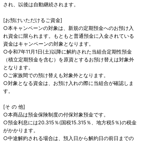
され、以後は自動継続されます。
[お預けいただけるご資金]
○本キャンペーンの対象は、新規の定期預金へのお預け入
れ資金に限られます。もともと普通預金に入金されている
資金はキャンペーンの対象となります。
○令和7年11月1日(土)以降に解約された当組合定期性預金
（積立定期預金を含む）を原資とするお預け替えは対象外
となります。
○ご家族間での預け替えも対象外となります。
○対象となる資金は、お預け入れの際に当組合が確認しま
す。
[そ の 他]
○本商品は預金保険制度の付保対象預金です。
○預金利息には20.315％(国税15.315％、地方税5％)の税金
がかかります。
○中途解約される場合は、預入日から解約日の前日までの