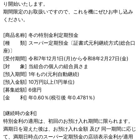
り開始いたします。
期間限定のお取扱いですので、これを機にぜひお申し込み
ください。
[商品名称] 冬の特別金利定期預金
[種 類] スーパー定期預金〔証書式元利継続方式(総合口
座)〕
[受付期間] 令和7年12月1日(月)から令和8年2月27日(金)
[対 象] 当組合の個人の組合員さま
[預入期間] 1年もの(元利自動継続)
[預入金額] 10万円以上(1円単位)
[募集総額] 6億円
[金 利] 年0.60％(税引後 年0.4781％)
[継続時の金利]
特別金利の適用は、初回のお預け入れ期間に限られます。
満期日を迎えた後は、お預け入れ金額 及び 同一期間に応じ
て、満期日時点のスーパー定期預金の店頭表示金利が適用