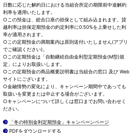
日数に応じた解約日における当組合所定の期限前中途解約
利率を適用いたします。
○この預金は、総合口座の担保として組み込まれます。貸
越利率は担保定期預金の約定利率に0.50%を上乗せした利
率が適用されます。
○この定期預金の満期案内は原則送付いたしません(アプリ
でご確認ください)。
○この定期預金は「自動継続自由金利型定期預金(M型)規
定」によりお取扱いします。
○この定期預金の商品概要説明書は当組合の窓口 及び Web
サイトにございます。
○金融情勢の変化により、キャンペーン期間中であっても
取扱いを変更または中止する場合がございます。
○キャンペーンについて詳しくは窓口までお問い合わせく
ださい。
「冬の特別金利定期預金」キャンペーンページ
PDFをダウンロードする