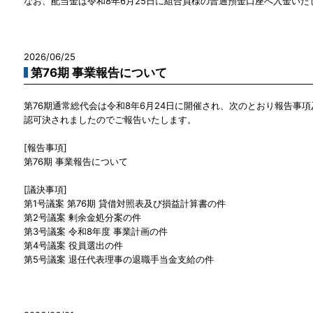
なお、配当金は令和8年6月25日に組合員様の普通預金口座へ入金いた
2026/06/25
第76期 事業報告について
第76期通常総代会は令和8年6月24日に開催され、次のとおり報告事
認可決されましたのでご報告いたします。
[報告事項]
第76期 事業報告について
[議決事項]
第1号議案 第76期 貸借対照表及び損益計算書の件
第2号議案 剰余金処分案の件
第3号議案 令和8年度 事業計画の件
第4号議案 役員選出の件
第5号議案 退任代表理事の退職手当金支給の件