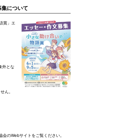
募集について
物語賞」エ
象外とな
ません。
協会のWebサイトをご覧ください。