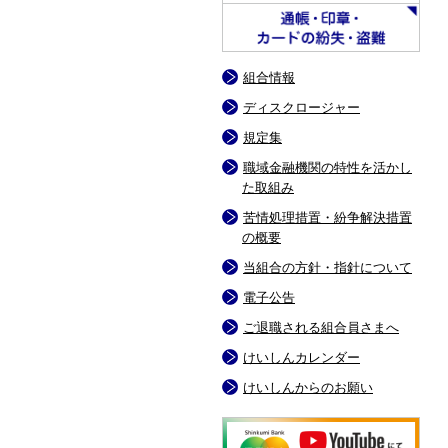
組合情報
ディスクロージャー
規定集
職域金融機関の特性を活かし
た取組み
苦情処理措置・紛争解決措置
の概要
当組合の方針・指針について
電子公告
ご退職される組合員さまへ
けいしんカレンダー
けいしんからのお願い