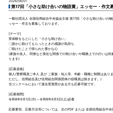
2026/06/01
第17回「小さな助け合いの物語賞」エッセー・作文
一般社団法人 全国信用組合中央協会主催 第17回「小さな助け合いの
ッセー・作文を募集しております。
[テーマ]
実体験をもとにした「小さな助け合い」
〇誰かに助けてもらったときの感謝の気持ち
〇助けたことで得られた豊かな心
(家族や友人、同僚など身近な関係での助け合いや職務上での行いは対
ります)
[応募資格]
個人(警察職員ご本人 及び ご家族・知人等、年齢・職種に制限はあり
ただし、信用組合及び信用組合関係団体の役職員は除きます。)
当コンクールにおいて過去受賞歴がある方も応募可能です。
[応募期間]
令和8年6月1日(月)～令和8年9月5日(土)必着
応募要領、応募方法等については、次のPDF または 全国信用組合中央