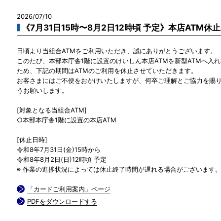
2026/07/10
《7月31日15時〜8月2日12時頃 予定》本店ATM休
日頃より当組合ATMをご利用いただき、誠にありがとうございます。
このたび、本部本庁舎1階に設置のけいしん本店ATMを新型ATMへ入
ため、下記の期間はATMのご利用を休止させていただきます。
お客さまにはご不便をおかけいたしますが、何卒ご理解とご協力を賜
うお願いします。
[対象となる当組合ATM]
○本部本庁舎1階に設置の本店ATM
[休止日時]
令和8年7月31日(金)15時から
令和8年8月2日(日)12時頃 予定
※ 作業の進捗状況によっては休止終了時間が遅れる場合がございます
「カードご利用案内」ページ
PDFをダウンロードする