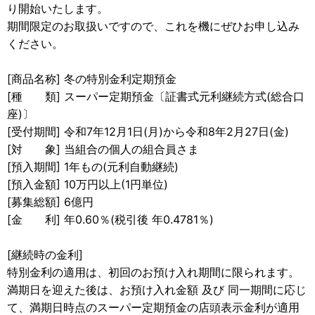
り開始いたします。
期間限定のお取扱いですので、これを機にぜひお申し込み
ください。
[商品名称] 冬の特別金利定期預金
[種 類] スーパー定期預金〔証書式元利継続方式(総合口
座)〕
[受付期間] 令和7年12月1日(月)から令和8年2月27日(金)
[対 象] 当組合の個人の組合員さま
[預入期間] 1年もの(元利自動継続)
[預入金額] 10万円以上(1円単位)
[募集総額] 6億円
[金 利] 年0.60％(税引後 年0.4781％)
[継続時の金利]
特別金利の適用は、初回のお預け入れ期間に限られます。
満期日を迎えた後は、お預け入れ金額 及び 同一期間に応じ
て、満期日時点のスーパー定期預金の店頭表示金利が適用