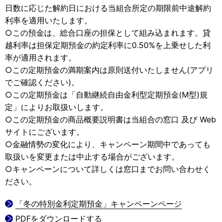
日数に応じた解約日における当組合所定の期限前中途解約
利率を適用いたします。
○この預金は、総合口座の担保として組み込まれます。貸
越利率は担保定期預金の約定利率に0.50%を上乗せした利
率が適用されます。
○この定期預金の満期案内は原則送付いたしません(アプリ
でご確認ください)。
○この定期預金は「自動継続自由金利型定期預金(M型)規
定」によりお取扱いします。
○この定期預金の商品概要説明書は当組合の窓口 及び Web
サイトにございます。
○金融情勢の変化により、キャンペーン期間中であっても
取扱いを変更または中止する場合がございます。
○キャンペーンについて詳しくは窓口までお問い合わせく
ださい。
「冬の特別金利定期預金」キャンペーンページ
PDFをダウンロードする