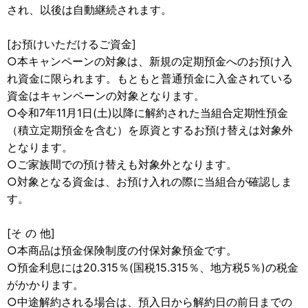
され、以後は自動継続されます。
[お預けいただけるご資金]
○本キャンペーンの対象は、新規の定期預金へのお預け入
れ資金に限られます。もともと普通預金に入金されている
資金はキャンペーンの対象となります。
○令和7年11月1日(土)以降に解約された当組合定期性預金
（積立定期預金を含む）を原資とするお預け替えは対象外
となります。
○ご家族間での預け替えも対象外となります。
○対象となる資金は、お預け入れの際に当組合が確認しま
す。
[そ の 他]
○本商品は預金保険制度の付保対象預金です。
○預金利息には20.315％(国税15.315％、地方税5％)の税金
がかかります。
○中途解約される場合は、預入日から解約日の前日までの