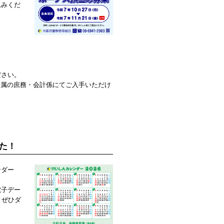
込みくだ
ださい。
所属の庶務・会計係にてご入手いただけ
た！
ンダー
電子デー
、ぜひダ