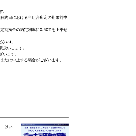
ます。
た解約日における当組合所定の期限前中
期預金の約定利率に0.50%を上乗せ
さい)。
お取扱いします。
ございます。
更または中止する場合がございます。
内
、「けい
。