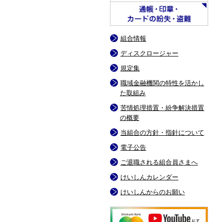
組合情報
ディスクロージャー
規定集
職域金融機関の特性を活かし
た取組み
苦情処理措置・紛争解決措置
の概要
当組合の方針・指針について
電子公告
ご退職される組合員さまへ
けいしんカレンダー
けいしんからのお願い