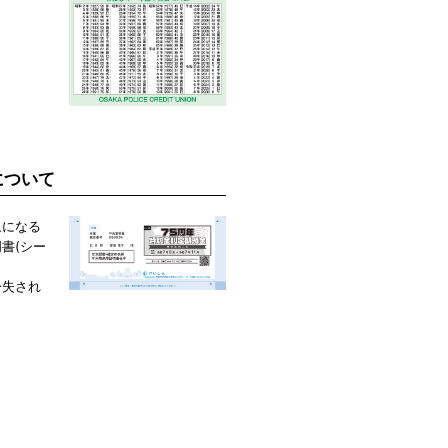
について
象になる
書(シー
紛失され