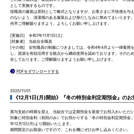
として実施するものです。
役職員の服装は原則として略式となりますが、お客さまに不快感を与
のないよう、清潔感のある服装および身だしなみに努めてまいります
何卒ご理解賜りますよう、よろしくお願い申し上げます。
[実施日] 令和7年11月1日(土)
[対象者] 当組合全職員
[その他] 女性職員の制服につきましては、令和4年4月より一律着用
し、資源を有効活用する観点から継続使用を認めております。そのた
在しております。ご理解賜りますようお願い申し上げます。
PDFをダウンロードする
2025/11/01
《12月1日(月)開始》『冬の特別金利定期預金』のお
賞与支給の時期を迎え、当組合では定期預金を新規でお預入れいただ
対象に特別金利（初回のみ）でお預かりする「冬の特別金利定期預金」
年12月1日(月)より開始いたします。
期間限定のお取扱いですので、これを機にぜひお申し込みください。