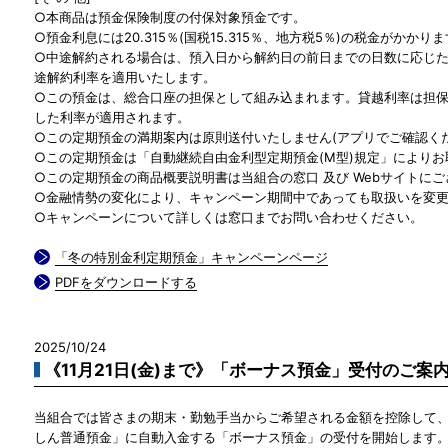
○本商品は預金保険制度の付保対象預金です。
○預金利息には20.315％(国税15.315％、地方税5％)の税金がかかり
○中途解約される場合は、預入日から解約日の前日までの日数に応じ
途解約利率を適用いたします。
○この預金は、総合口座の担保として組み込まれます。貸越利率は担保定
した利率が適用されます。
○この定期預金の満期案内は原則送付いたしません(アプリでご確認くだ
○この定期預金は「自動継続自由金利型定期預金(M型)規定」により
○この定期預金の商品概要説明書は当組合の窓口 及び Webサイトに
○金融情勢の変化により、キャンペーン期間中であっても取扱いを変
○キャンペーンについて詳しくは窓口までお問い合わせください。
「冬の特別金利定期預金」キャンペーンページ
PDFをダウンロードする
2025/10/24
《11月21日(金)まで》「ボーナス預金」受付のご案
当組合では皆さまの期末・勤勉手当からご希望される金額を控除して
しん普通預金」に自動入金する「ボーナス預金」の受付を開始します