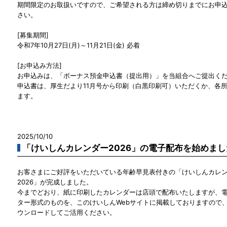
期間限定のお取扱いですので、ご希望される方は締め切りまでにお申
さい。
[募集期間]
令和7年10月27日(月)～11月21日(金) 必着
[お申込み方法]
お申込みは、「ボーナス預金申込書（提出用）」を当組合へご提出く
申込書は、厚生だより11月号から印刷（白黒印刷可）いただくか、各
ます。
2025/10/10
「けいしんカレンダー2026」の電子配布を始めまし
お客さまにご好評をいただいている年齢早見表付きの「けいしんカレ
2026」が完成しました。
今までどおり、紙に印刷したカレンダーは店頭で配布いたしますが、
ター形式のものを、このけいしんWebサイトに掲載しておりますので
ウンロードしてご活用ください。