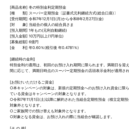
[商品名称] 冬の特別金利定期預金
[種 類] スーパー定期預金〔証書式元利継続方式(総合口座)〕
[受付期間] 令和7年12月1日(月)から令和8年2月27日(金)
[対 象] 当組合の個人の組合員さま
[預入期間] 1年もの(元利自動継続)
[預入金額] 10万円以上(1円単位)
[募集総額] 6億円
[金 利] 年0.60％(税引後 年0.4781％)
[継続時の金利]
特別金利の適用は、初回のお預け入れ期間に限られます。満期日を迎え
間に応じて、満期日時点のスーパー定期預金の店頭表示金利が適用さ
[お預けいただけるご資金]
○本キャンペーンの対象は、新規の定期預金へのお預け入れ資金に限
ている資金はキャンペーンの対象となります。
○令和7年11月1日(土)以降に解約された当組合定期性預金（積立定期
対象外となります。
○ご家族間での預け替えも対象外となります。
○対象となる資金は、お預け入れの際に当組合が確認します。
[そ の 他]