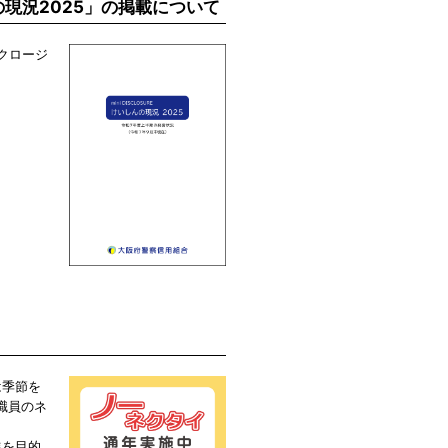
の現況2025」の掲載について
クロージ
は季節を
職員のネ
進を目的