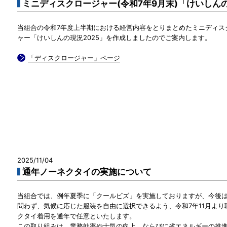
ミニディスクロージャー(令和7年9月末)「けいしん
当組合の令和7年度上半期における経営内容をとりまとめたミニディス
ャー「けいしんの現況2025」を作成しましたのでご案内します。
「ディスクロージャー」ページ
2025/11/04
通年ノーネクタイの実施について
当組合では、例年夏季に「クールビズ」を実施しておりますが、今後
問わず、気候に応じた服装を自由に選択できるよう、令和7年11月より
クタイ着用を通年で任意といたします。
この取り組みは、業務効率や士気の向上、ならびに省エネルギーの推