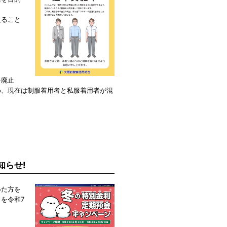
えること
。
を廃止
め、現在は制服着用者と私服着用者が混
知らせ!
いた方を
を令和7